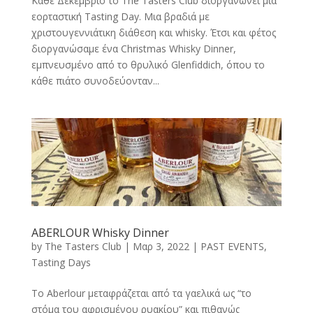
Kάθε Δεκέμβριο το The Tasters Club διοργανώνει μια
εορταστική Tasting Day. Μια βραδιά με
χριστουγεννιάτικη διάθεση και whisky. Έτσι και φέτος
διοργανώσαμε ένα Christmas Whisky Dinner,
εμπνευσμένο από το θρυλικό Glenfiddich, όπου το
κάθε πιάτο συνοδεύονταν...
ABERLOUR Whisky Dinner
by
The Tasters Club
|
Μαρ 3, 2022
|
PAST EVENTS
,
Tasting Days
Το Aberlour μεταφράζεται από τα γαελικά ως “το
στόμα του αφρισμένου ρυακίου” και πιθανώς