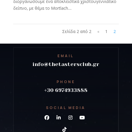
διοργανώσουμε ένα αποκλειστικά χριστουγεννιάτικο
δείπνο, με θέμα το Mortlach....
Σελίδα 2 από 2
«
1
2
EMAIL
info@thetastersclub.gr
PHONE
+30 6974933888
SOCIAL MEDIA