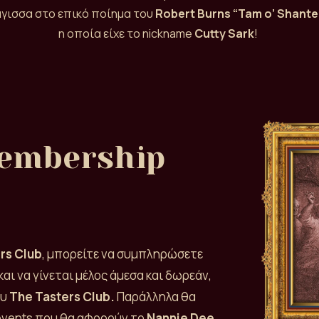
γισσα στο επικό ποίημα του
Robert Burns “Tam o’ Shante
η οποία είχε το nickname
Cutty Sark
!
embership
rs Club
, μπορείτε να συμπληρώσετε
αι να γίνεται μέλος άμεσα και δωρεάν,
ου
The Tasters Club.
Παράλληλα θα
 events που θα αφορούν το
Nannie Dee