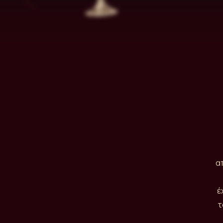
α
έ
τ