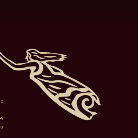
b,
όν
ια