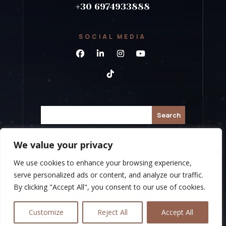
+30 6974933888
SOCIAL MEDIA
We value your privacy
Copyright 2026 © The Tasters Club |
We use cookies to enhance your browsing experience,
Created by
Propaganda
serve personalized ads or content, and analyze our traffic.
By clicking "Accept All", you consent to our use of cookies.
Όροι Χρήσης & Πολιτική Απορρήτου
Customize
Reject All
Accept All