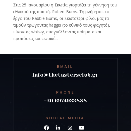
Στις 25 Ιανουαρίου η Σκωτία γιορτάζει τη γέννηση του
εθνικού της ποιητή, Robert Burns. Τη μνήμη και το
έργο του Rabbie Burns, oι Σκωτσέζοι φίλοι μας τα
τιμούν τρώγοντας haggis (το εθνικό τους φαγητό),
πίνοντας whisky, απαγγέλλοντας ποίηματα και
προπόσεις και φυσικά...
EMAIL
info@thetastersclub.gr
PHONE
+30 6974933888
SOCIAL MEDIA