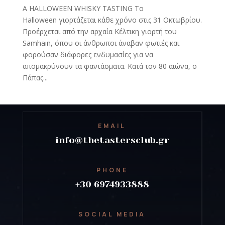
A HALLOWEEN WHISKY TASTING Το
Halloween γιορτάζεται κάθε χρόνο στις 31 Οκτωβρίου.
Προέρχεται από την αρχαία Κέλτικη γιορτή του
Samhain, όπου οι άνθρωποι άναβαν φωτιές και
φορούσαν διάφορες ενδυμασίες για να
απομακρύνουν τα φαντάσματα. Κατά τον 80 αιώνα, ο
Πάπας...
EMAIL
info@thetastersclub.gr
PHONE
+30 6974933888
SOCIAL MEDIA