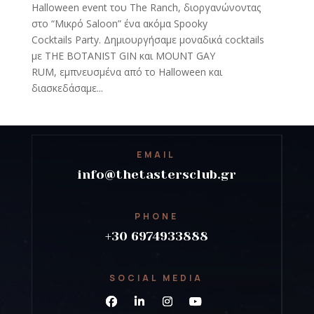
Halloween event του The Ranch, διοργανώνοντας
στο “Μικρό Saloon” ένα ακόμα Spooky
Cocktails Party. Δημιουργήσαμε μοναδικά cocktails
με THE BOTANIST GIN και MOUNT GAY
RUM, εμπνευσμένα από το Halloween και
διασκεδάσαμε...
EMAIL
info@thetastersclub.gr
PHONE
+30 6974933888
SOCIAL MEDIA