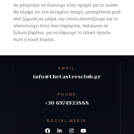
Αν μπορούμε να δώσουμε έναν ορισμό για το ουίσκι
θα λέγαμε ότι ένα αλεσμένο σιτηρό, μετατρέπεται μετά
από ζύμωση σε μπίρα, την οποία αποστάζουμε και το
αλκοολούχο ποτό που παράγεται, παλαιώνει σε
ξύλινα βαρέλια, για να πάρουμε το τελικό προϊόν.
Αυτή η κοινή πορεία...
EMAIL
info@thetastersclub.gr
PHONE
+30 6974933888
SOCIAL MEDIA