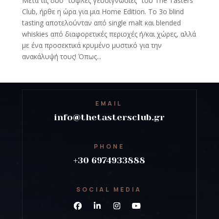
Μετά τις δύο “τυφλές γευσιγνωσίες” του The Tasters
Club, ήρθε η ώρα για μια Home Edition. Το 3ο blind
tasting αποτελούνταν από single malt και blended
whiskies από διαφορετικές περιοχές ή/και χώρες, αλλά
με ένα προσεκτικά κρυμένο μυστικό για την
ανακάλυψή τους! Όπως...
EMAIL
info@thetastersclub.gr
PHONE
+30 6974933888
SOCIAL MEDIA