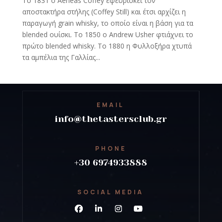
To 1831 o Aeneas Coffey εφευρίσκει τον
αποστακτήρα στήλης (Coffey Still) και έτσι αρχίζει η
παραγωγή grain whisky, το οποίο είναι η βάση για τα
blended ουίσκι. To 1850 ο Andrew Usher φτιάχνει το
πρώτο blended whisky. To 1880 η Φυλλοξήρα χτυπά
τα αμπέλια της Γαλλίας...
EMAIL
info@thetastersclub.gr
PHONE
+30 6974933888
SOCIAL MEDIA