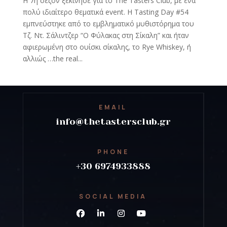
Η 7η σεζόν ξεκίνησε για το The Tasters Club, με ένα
πολύ ιδιαίτερο θεματικά event. Η Tasting Day #54
εμπνεύστηκε από το εμβληματικό μυθιστόρημα του
Τζ. Ντ. Σάλιντζερ “Ο Φύλακας στη Σίκαλη” και ήταν
αφιερωμένη στο ουίσκι σίκαλης, το Rye Whiskey, ή
αλλιώς …the real...
EMAIL
info@thetastersclub.gr
PHONE
+30 6974933888
SOCIAL MEDIA