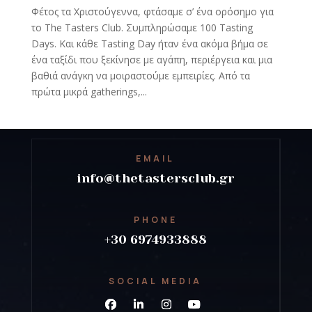
Φέτος τα Χριστούγεννα, φτάσαμε σ’ ένα ορόσημο για
το The Tasters Club. Συμπληρώσαμε 100 Tasting
Days. Και κάθε Tasting Day ήταν ένα ακόμα βήμα σε
ένα ταξίδι που ξεκίνησε με αγάπη, περιέργεια και μια
βαθιά ανάγκη να μοιραστούμε εμπειρίες. Από τα
πρώτα μικρά gatherings,...
EMAIL
info@thetastersclub.gr
PHONE
+30 6974933888
SOCIAL MEDIA