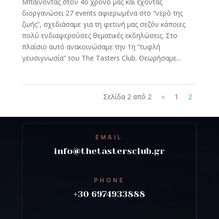
Μπαίνοντας στον 4ο χρόνο μας και έχοντας
διοργανώσει 27 events αφιερωμένα στο “νερό της
ζωής”, σχεδιάσαμε για τη φετινή μας σεζόν κάποιες
πολύ ενδιαφερούσες θεματικές εκδηλώσεις. Στο
πλαίσιο αυτό ανακοινώσαμε την 1η “τυφλή
γευσιγνωσία” του The Tasters Club. Θεωρήσαμε...
Σελίδα 2 από 2
«
1
2
EMAIL
info@thetastersclub.gr
PHONE
+30 6974933888