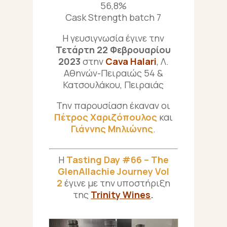
56,8%
Cask Strength batch 7
Η γευσιγνωσία έγινε την
Τετάρτη 22 Φεβρουαρίου
2023
στην
Cava Halari
, Λ.
Αθηνών-Πειραιώς 54 &
Κατσουλάκου, Πειραιάς
Την παρουσίαση έκαναν οι
Πέτρος Χαριζόπουλος
και
Γιάννης Μηλιώνης
.
Η
Tasting Day #66 –
The
GlenAllachie
Journey Vol
2
έγινε με την υποστήριξη
της
Trinity Wines
.