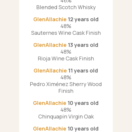
46%
Blended Scotch Whisky
GlenΑllachie
12 years old
48%
Sauternes Wine Cask Finish
GlenΑllachie
13 years old
48%
Rioja Wine Cask Finish
GlenΑllachie
11 years old
48%
Pedro Ximénez Sherry Wood
Finish
GlenΑllachie
10 years old
48%
Chinquapin Virgin Oak
GlenΑllachie
10 years old