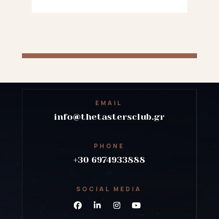
EMAIL
info@thetastersclub.gr
PHONE
+30 6974933888
SOCIAL MEDIA