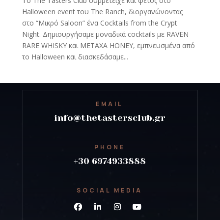
Tο The Tasters Club συμμετείχε και φέτος στο
Halloween event του The Ranch, διοργανώνοντας
στο “Μικρό Saloon” ένα Cocktails from the Crypt
Night. Δημιουργήσαμε μοναδικά cocktails με RAVEN
RARE WHISKY και METAXA HONEY, εμπνευσμένα από
το Halloween και διασκεδάσαμε...
EMAIL
info@thetastersclub.gr
PHONE
+30 6974933888
SOCIAL MEDIA