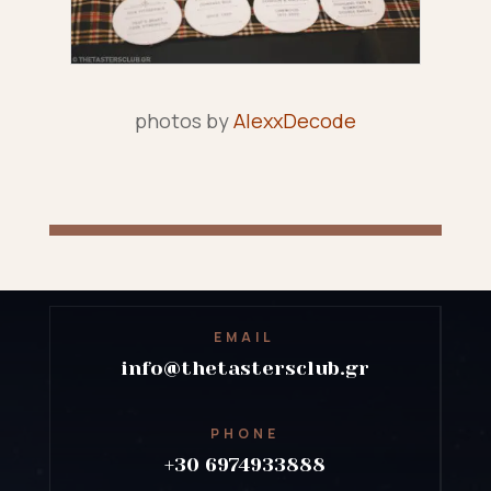
photos by
AlexxDecode
EMAIL
info@thetastersclub.gr
PHONE
+30 6974933888