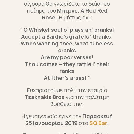
σίγουρα θα γνωρίζετε το διάσημο
ποίημα του
Μπερνς, A Red Red
Rose
.
Ή μήπως όχι;
“ O Whisky! soul o’ plays an’ pranks!
Accept a Bardie’s gratefu’ thanks!
When wanting thee, what tuneless
cranks
Are my poor verses!
Thou comes – they rattle i’ their
ranks
At ither’s arses! ”
Ευχαριστούμε πολύ την εταιρία
Tsaknakis Bros
για την πολύτιμη
βοήθειά της.
Η γευσιγνωσία έγινε την
Παρασκευή
25 Ιανουαρίου 2019
στο
SQ Bar
.