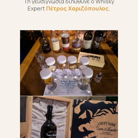
Τη γευσιγνωσία διηύθυνε ο Whisky
Expert
Πέτρος Χαριζόπουλος
.