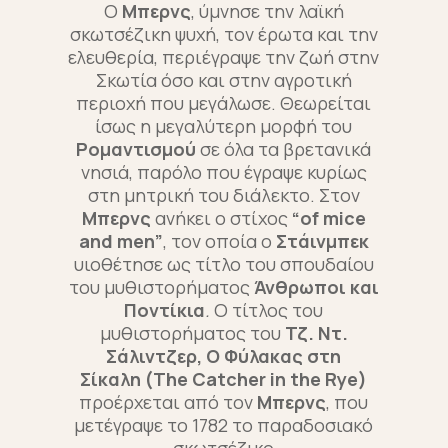
Ο
Μπερνς
, ύμνησε την λαϊκή
σκωτσέζικη ψυχή, τον έρωτα και την
ελευθερία, περιέγραψε την ζωή στην
Σκωτία όσο και στην αγροτική
περιοχή που μεγάλωσε. Θεωρείται
ίσως η μεγαλύτερη μορφή του
Ρομαντισμού
σε όλα τα βρετανικά
νησιά, παρόλο που έγραψε κυρίως
στη μητρική του διάλεκτο. Στον
Μπερνς
ανήκει ο στίχος
“of mice
and men”
, τον οποία ο
Στάινμπεκ
υιοθέτησε ως τίτλο του σπουδαίου
του μυθιστορήματος
Άνθρωποι και
Ποντίκια
.
Ο τίτλος του
μυθιστορήματος του
Τζ. Ντ.
Σάλιντζερ, Ο Φύλακας στη
Σίκαλη (The Catcher in the Rye)
προέρχεται από τον
Μπερνς
, που
μετέγραψε το 1782 το παραδοσιακό