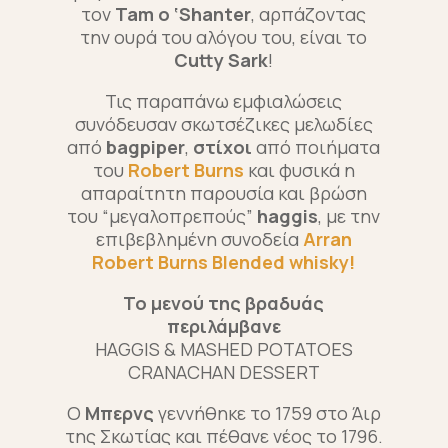
τον
Tam o ‘Shanter
, αρπάζοντας
την ουρά του αλόγου του, είναι το
Cutty Sark
!
Τις παραπάνω εμφιαλώσεις
συνόδευσαν σκωτσέζικες μελωδίες
από
bagpiper
,
στίχοι
από ποιήματα
του
Robert Burns
και φυσικά η
απαραίτητη παρουσία και βρώση
του “μεγαλοπρεπούς”
haggis
, με την
επιβεβλημένη συνοδεία
Arran
Robert Burns Blended
whisky
!
Το μενού της βραδυάς
περιλάμβανε
HAGGIS & MASHED POTATOES
CRANACHAN DESSERT
Ο
Μπερνς
γεννήθηκε το 1759 στο Άιρ
της Σκωτίας και πέθανε νέος το 1796.