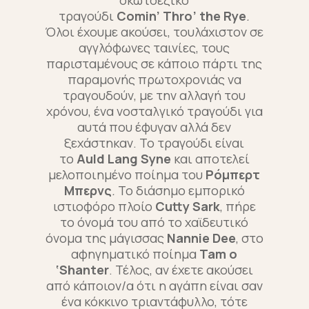
σκωτσέζικο
τραγούδι
Comin’ Thro’ the Rye
.
Όλοι έχουμε ακούσει, τουλάχιστον σε
αγγλόφωνες ταινίες, τους
παρισταμένους σε κάποιο πάρτι της
παραμονής πρωτοχρονιάς να
τραγουδούν, με την αλλαγή του
χρόνου, ένα νοσταλγικό τραγούδι για
αυτά που έφυγαν αλλά δεν
ξεχάστηκαν. Το τραγούδι είναι
το
Auld Lang Syne
και αποτελεί
μελοποιημένο ποίημα του
Ρόμπερτ
Μπερνς
.
Το διάσημο εμπορικό
ιστιοφόρο πλοίο
Cutty Sark
, πήρε
το όνομά του από το χαϊδευτικό
όνομα της μάγισσας
Nannie Dee
, στο
αφηγηματικό ποίημα
Tam o
‘Shanter
. Τέλος, αν έχετε ακούσει
από κάποιον/α ότι η αγάπη είναι σαν
ένα κόκκινο τριαντάφυλλο, τότε