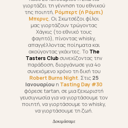
γιορτάζει τη γέννηση του εθνικού
της ποιητή,
Ρόμπερτ (ή Ράμπι)
Μπερνς
. Οι Σκωτσέζοι φίλοι
μας γιορτάζουν τρώγοντας
Χάγκις (το εθνικό τους
φαγητό), πίνοντας whisky,
απαγγέλλοντας ποίηματα και
ακούγοντας γκάιντες. Το
The
Tasters Club
συνεχίζοντας την
παράδοση, διοργάνωσε για 4ο
συνεχόμενο χρόνο τη δική του
Robert Burns Night
. Στις
25
Ιανουαρίου
η
Tasting Day #30
φόρεσε tartan, σε μια
ξεχωριστή
γευσιγνωσία για να γιορτάσουμε
τον
ποιητή, να γιορτάσουμε το whisky,
να γιορτάσουμε τη ζωή.
Δοκιμάσαμε