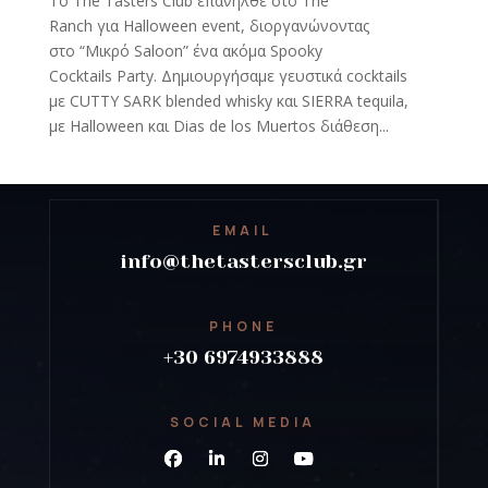
Tο The Tasters Club επανήλθε στο The
Ranch για Halloween event, διοργανώνοντας
στο “Μικρό Saloon” ένα ακόμα Spooky
Cocktails Party. Δημιουργήσαμε γευστικά cocktails
με CUTTY SARK blended whisky και SIERRA tequila,
με Halloween και Dias de los Muertos διάθεση...
EMAIL
info@thetastersclub.gr
PHONE
+30 6974933888
SOCIAL MEDIA