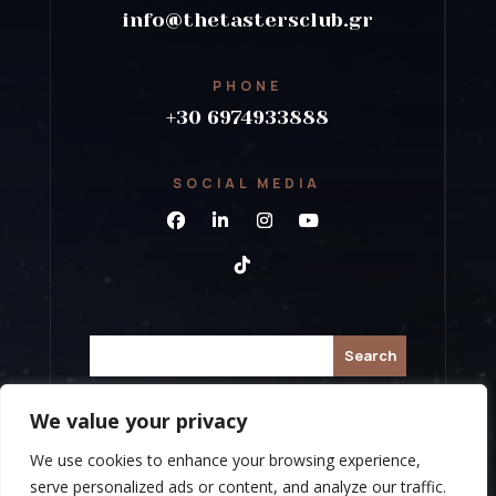
info@thetastersclub.gr
PHONE
+30 6974933888
SOCIAL MEDIA
We value your privacy
Copyright 2026 © The Tasters Club |
We use cookies to enhance your browsing experience,
Created by
Propaganda
serve personalized ads or content, and analyze our traffic.