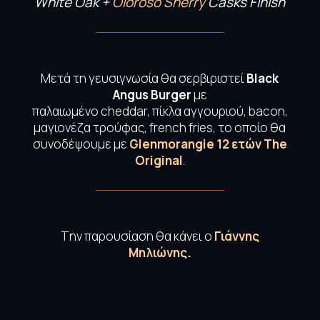
White Oak +
Oloroso Sherry
Casks Finish
Μετά τη γευσιγνωσία θα σερβιριστεί
Black
Angus Burger
με
παλαιωμένο cheddar, πίκλα αγγουριού, bacon,
μαγιονέζα τρούφας, french fries,
το οποίο θα
συνοδέψουμε με
Glenmorangie 12 ετών The
Original
.
Tην παρουσίαση θα κάνει ο
Γιάννης
Μηλιώνης
.