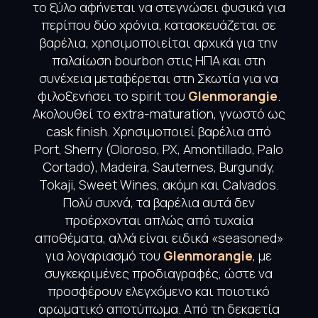
το ξύλο αφήνεται να στεγνώσει φυσικά για
περίπου δύο χρόνια, κατασκευάζεται σε
βαρέλια, χρησιμοποιείται αρχικά για την
παλαίωση bourbon στις ΗΠΑ και στη
συνέχεια μεταφέρεται στη Σκωτία για να
φιλοξενήσει το spirit του
Glenmorangie
.
Ακολουθεί το extra-maturation, γνωστό ως
cask finish. Χρησιμοποιεί βαρέλια από
Port, Sherry (Oloroso, PX, Amontillado, Palo
Cortado), Madeira, Sauternes, Burgundy,
Tokaji, Sweet Wines, ακόμη και Calvados.
Πολύ συχνά, τα βαρέλια αυτά δεν
προέρχονται απλώς από τυχαία
αποθέματα, αλλά είναι ειδικά «seasoned»
για λογαριασμό του
Glenmorangie
, με
συγκεκριμένες προδιαγραφές, ώστε να
προσφέρουν ελεγχόμενο και ποιοτικό
αρωματικό αποτύπωμα. Από τη δεκαετία