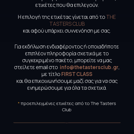
ετικέτες που θα επιλεγούν.
Η επιλογή της ετικέτας γίνεται από το
THE
TASTERS CLUB
και αφού υπάρχει συννενόηση με σας.
Για εκδήλωση ενδιαφέροντος ή οποιαδήποτε
επιπλέον πληροφορία σχετικά με το
συγκεκριμένο πακέτο, μπορείτε να μας
στείλετε email στο
info@thetastersclub.gr
,
με τίτλο
FIRST CLASS
και θα επικοινωνήσουμε μαζί σας για να σας
ενημερώσουμε για όλα τα σχετικά.
*
προεπιλεγμένες ετικέτες από το The Tasters
Club